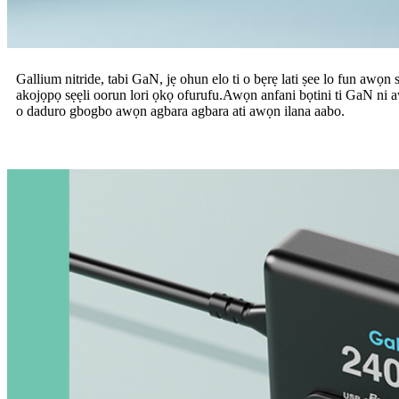
Gallium nitride, tabi GaN, jẹ ohun elo ti o bẹrẹ lati ṣee lo fun aw
akojọpọ sẹẹli oorun lori ọkọ ofurufu.Awọn anfani bọtini ti GaN ni awọ
o daduro gbogbo awọn agbara agbara ati awọn ilana aabo.