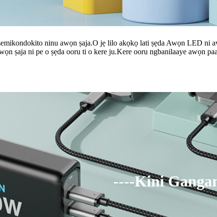
ọn semikondokito ninu awọn ṣaja.O jẹ lilo akọkọ lati ṣẹda Awọn LED ni 
n ṣaja ni pe o ṣẹda ooru ti o kere ju.Kere ooru ngbanilaaye awọn paati l
----Kini Ganga