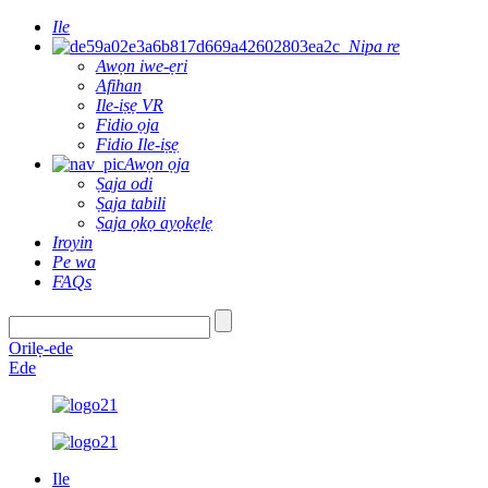
Ile
Nipa re
Awọn iwe-ẹri
Afihan
Ile-iṣẹ VR
Fidio ọja
Fidio Ile-iṣẹ
Awọn ọja
Ṣaja odi
Ṣaja tabili
Ṣaja ọkọ ayọkẹlẹ
Iroyin
Pe wa
FAQs
Orilẹ-ede
Ede
Ile