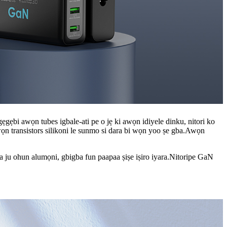
ẹgẹbi awọn tubes igbale-ati pe o jẹ ki awọn idiyele dinku, nitori ko
awọn transistors silikoni le sunmo si dara bi wọn yoo ṣe gba.Awọn
ara ju ohun alumọni, gbigba fun paapaa ṣiṣe iṣiro iyara.Nitoripe GaN