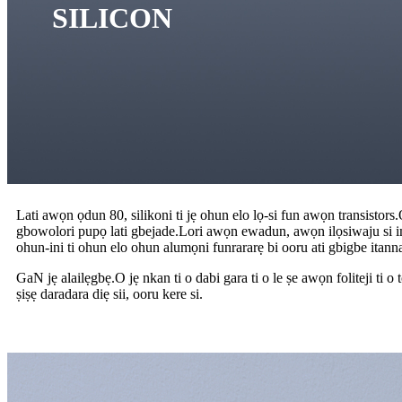
SILICON
Lati awọn ọdun 80, silikoni ti jẹ ohun elo lọ-si fun awọn transistor
gbowolori pupọ lati gbejade.Lori awọn ewadun, awọn ilọsiwaju si imọ-
ohun-ini ti ohun elo ohun alumọni funrararẹ bi ooru ati gbigbe itanna
GaN jẹ alailẹgbẹ.O jẹ nkan ti o dabi gara ti o le ṣe awọn foliteji ti
ṣiṣẹ daradara diẹ sii, ooru kere si.