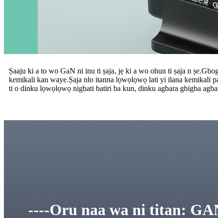
Ṣaaju ki a to wo GaN ni inu ti ṣaja, jẹ ki a wo ohun ti ṣaja n ṣe.Gb
kemikali kan waye.Ṣaja nlo itanna lọwọlọwọ lati yi ilana kemikali pa
ti o dinku lọwọlọwọ nigbati batiri ba kun, dinku agbara gbigba agba
----Oru naa wa ni titan: 