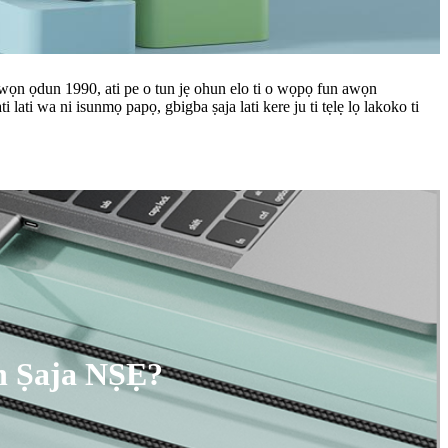
awọn ọdun 1990, ati pe o tun jẹ ohun elo ti o wọpọ fun awọn
ati wa ni isunmọ papọ, gbigba ṣaja lati kere ju ti tẹlẹ lọ lakoko ti
n Ṣaja NṢẸ?