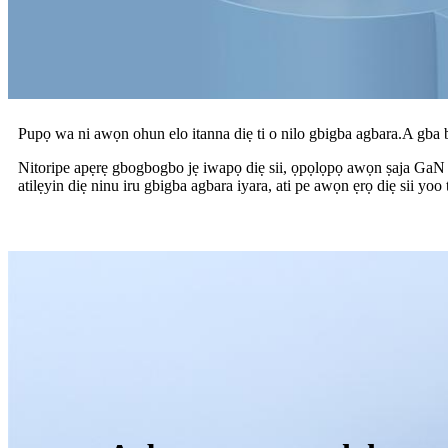
Pupọ wa ni awọn ohun elo itanna diẹ ti o nilo gbigba agbara.A gba b
Nitoripe apẹrẹ gbogbogbo jẹ iwapọ diẹ sii, ọpọlọpọ awọn ṣaja GaN 
atilẹyin diẹ ninu iru gbigba agbara iyara, ati pe awọn ẹrọ diẹ sii yoo 