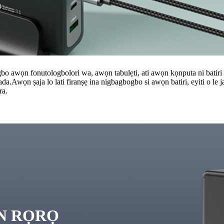
ogbo awọn fonutologbolori wa, awọn tabulẹti, ati awọn kọnputa ni batir
da.Awọn ṣaja lo lati firanṣẹ ina nigbagbogbo si awọn batiri, eyiti o le 
ra.
GAN RỌRỌ