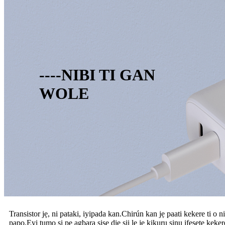
----NIBI TI GAN
WOLE
Transistor jẹ, ni pataki, iyipada kan.Chirún kan jẹ paati kekere t
papọ.Eyi tumọ si pe agbara sisẹ diẹ sii le jẹ kikuru sinu ifẹsẹtẹ kekere 