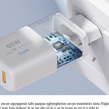
i o ni awọn ọgọọgọrun tabi paapaa ẹgbẹẹgbẹrun awọn transistors ninu.N
kan.Ṣaja kekere le ṣe iṣẹ diẹ sii ki o ṣe ni iyara ju eyi ti o tobi lọ.