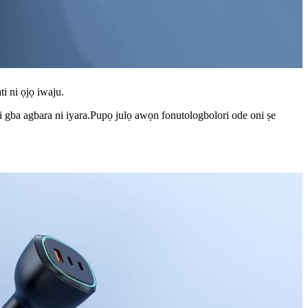
i ni ọjọ iwaju.
 gba agbara ni iyara.Pupọ julọ awọn fonutologbolori ode oni ṣe