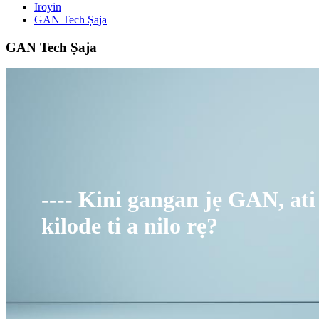
Iroyin
GAN Tech Ṣaja
GAN Tech Ṣaja
---- Kini gangan jẹ GAN, ati
kilode ti a nilo rẹ?