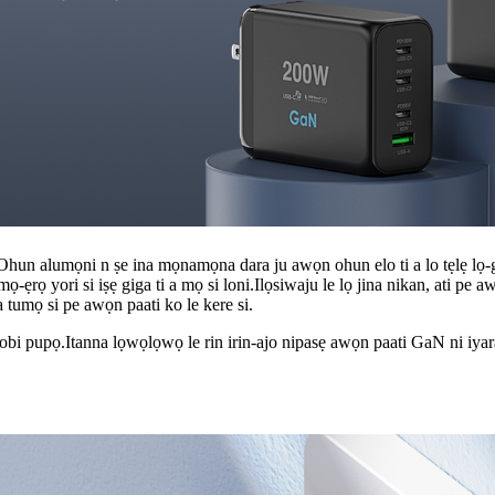
s.Ohun alumọni n ṣe ina mọnamọna dara ju awọn ohun elo ti a lo tẹlẹ lọ-g
ẹrọ yori si iṣẹ giga ti a mọ si loni.Ilọsiwaju le lọ jina nikan, ati pe 
 tumọ si pe awọn paati ko le kere si.
 o tobi pupọ.Itanna lọwọlọwọ le rin irin-ajo nipasẹ awọn paati GaN ni iy