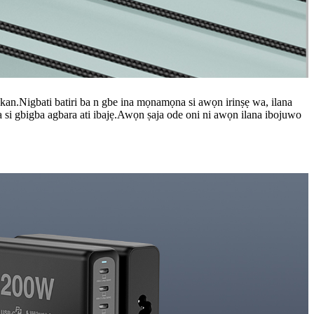
i kan.Nigbati batiri ba n gbe ina mọnamọna si awọn irinṣẹ wa, ilana
ja si gbigba agbara ati ibajẹ.Awọn ṣaja ode oni ni awọn ilana ibojuwo