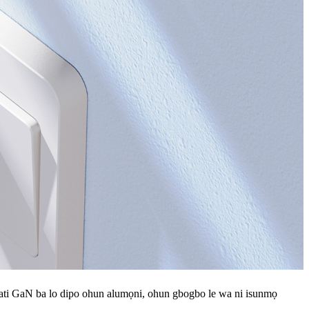
igbati GaN ba lo dipo ohun alumọni, ohun gbogbo le wa ni isunmọ